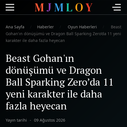
M
J
M
L
O
Y
Ana Sayfa
Haberler
Oyun Haberleri
Beast
Gohan'ın dönüşümü ve Dragon Ball Sparking Zero’da 11 yeni
karakter ile daha fazla heyecan
Beast Gohan'ın
dönüşümü ve Dragon
Ball Sparking Zero’da 11
yeni karakter ile daha
fazla heyecan
Yayın tarihi
09 Ağustos 2026