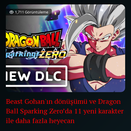
1,711 Görüntüleme
Beast Gohan'ın dönüşümü ve Dragon
Ball Sparking Zero’da 11 yeni karakter
ile daha fazla heyecan