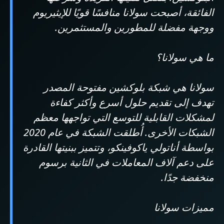
الفائقة، أصبحت سولانا منافسًا قويًا للإيثيريوم
ووجهة مفضلة للمطورين والمستثمرين.
ما هي سولانا؟
سولانا هي شبكة بلوكشين مفتوحة المصدر
تهدف إلى تقديم حلول أسرع وأكثر كفاءة
لمشكلات القابلية للتوسع التي تواجهها معظم
الشبكات الأخرى. أُطلقت الشبكة في عام 2020
بواسطة أناتولي ياكوفينكو، وتتميز ببنيتها القادرة
على دعم آلاف المعاملات في الثانية برسوم
منخفضة جدًا.
مميزات سولانا