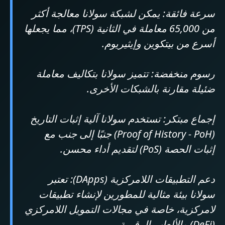
سرعة فائقة: يمكن لشبكة سولانا معالجة أكثر
من 65,000 معاملة في الثانية (TPS)، مما يجعلها
أسرع من بيتكوين وإيثيريوم.
رسوم منخفضة: تتميز سولانا بتكاليف معاملة
ضئيلة مقارنة بالشبكات الأخرى.
إجماع مبتكر: تستخدم سولانا آلية إثبات التاريخ
(Proof of History - PoH) جنبًا إلى جنب مع
إثبات الحصة (PoS) لتقديم أداء محسن.
دعم التطبيقات اللامركزية (DApps): تعتبر
سولانا بيئة مثالية للمطورين لإنشاء تطبيقات
لامركزية، خاصة في مجالات التمويل اللامركزي
(DeFi) والألعاب الرقمية.