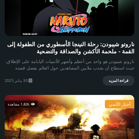
مونكي دي لوفي – القائد المتفائل ذو الجسد المطاطي. رورونوا زورو –
سياف قوي يسعى ليصبح أقوى مبارز في العالم. نامي – ملاحمة عبقرية
وعاشقة للكنوز. يوسوب – قناص ماهر يحب سرد القصص. سانجي –
طباخ السفينة ومقاتل قوي. توني توني تشوبر – غزال رنة تحول إلى
طبيب بعد أكله فاكهة الشيطان. نيكو روبين – عالمة آثار تبحث عن
أسرار البونجليف. فرانكي – نجار سفن عبقري ومخترع سفينة ثاوزند
ناروتو شيبودن: رحلة النينجا الأسطوري من الطفولة إلى
ساني. بروك – هيكل عظمي حي وعازف موسيقي ماهر. جينبي –
القمة - ملحمة الأكشن والصداقة والتضحية
محارب من رجال السمك وخبير في الملاحة. أبرز الأعداء والتحديات
أثناء رحلتهم، يواجه لوفي وطاقمه العديد من الأعداء الأقوياء، ومن
ناروتو شيبودن هو واحد من أعظم وأشهر الأنميات اليابانية على الإطلاق،
أبرزهم: دونكيهوتي دوفلامينغو – قرصان شرير مرتبط بحكومة العالم.
حيث استطاع أن يجذب ملايين المشاهدين حول العالم بفضل قصته
كايدو – أحد اليونكو وأقوى مخلوق في العالم. بيغ مام – إمبراطورة
العميقة وشخصياته المميزة ومشاهد القتال الأسطورية التي قدمها. تم
قراصنة تحكم مملكة الحلوى. مارشال دي تيتش (اللحية السوداء) –
30 يناير 2025
عرض الأنمي لأول مرة في عام 2007 كمكمل لسلسلة ناروتو الأصلية،
قراءة المزيد
قرصان خطير يسعى للقوة المطلقة. البحرية وحكومة العالم – القوى
ويركز على رحلة ناروتو أوزوماكي بعد مرور عامين ونصف من تدريباته
المسيطرة التي تحاول القضاء على القراصنة. ومن بين أبرز الأحداث،
الشاقة مع المعلم جيرايا. تدور القصة حول ناروتو، الشاب المفعم
حرب المارينفورد وأحداث وانو، التي غيرت مسار القصة بشكل كبير.
بالحيوية والطموح الذي يسعى لأن يصبح الهوكاجي، أقوى نينجا في قريته
لغز ون بيس وإرادة الـ D يبقى أكبر لغز في القصة هو طبيعة كنز ون
أخبار الأنمي
1,826 مشاهدة
كونوها. ومع تقدمه في السن، يجد نفسه في مواجهة تحديات أكبر من
بيس، وما الذي تركه غول دي. روجر للأجيال القادمة. كما أن الحرف
أي وقت مضى، حيث يواجه الأكاتسوكي، وهي منظمة شريرة تسعى
"D" في بعض أسماء الشخصيات يشير إلى سر غامض قد يغير العالم.
لجمع وحوش البيجو لأغراض مدمرة. خلال هذه المواجهات، يكتشف
لماذا ون بيس أسطوري؟ قصة عميقة: تستكشف مفاهيم الصداقة،
ناروتو حقيقة الثعلب ذو التسعة ذيول (الكيوبي) المحبوس داخله، كما
الحرية، العدالة، والأحلام. عالم متكامل: يحتوي على جزر متنوعة، قوى
يكتشف أن ماضيه مرتبط بأحداث عظيمة تهدد العالم بأسره. تتعمق
سياسية، وأسرار تاريخية. شخصيات لا تُنسى: لكل شخصية ماضي مؤثر