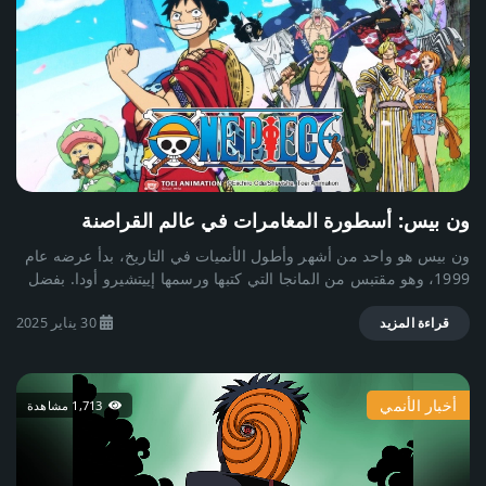
والهيبة. 🔹 شخصيات أخرى: مقاتلون من السجون أبطال فنون قتالية
طويل وأحمر غامق بدلاً من الذهبي. فراء يغطي الجسم، مما يعكس
خصوم بقدرات مرعبة كل شخصية لها خلفية وقصة تضيف عمقًا للعمل.
صلة التحول بأصول السايان. عيون حمراء متوهجة، تمنح المحارب
🎨 أسلوب الرسم والإخراج: يتميز "باكي" بأسلوب رسم فريد: عضلات
مظهرًا شرسًا. زيادة هائلة في القوة والسرعة، تتفوق حتى على سوبر
مبالغ فيها بشكل فني تعابير وجه قوية جدًا مشاهد قتال واقعية وعنيفة
سايان 3. أهمية سوبر سايان 4 في تاريخ دراغون بول كان أول تحول
كما أن الإخراج يركز على: تفاصيل الضربات شرح تقنيات القتال بناء
يمزج بين القوة البدائية والعقلانية. قدم واحدة من أقوى لحظات غوكو
التوتر قبل كل مواجهة 🎯 تصنيف الأنمي: أكشن فنون قتالية دراما
وفيجيتا في السلسلة. ظل من أكثر التحولات شعبية بين عشاق السلسلة
نفسي
حتى اليوم.
ون بيس: أسطورة المغامرات في عالم القراصنة
ون بيس هو واحد من أشهر وأطول الأنميات في التاريخ، بدأ عرضه عام
1999، وهو مقتبس من المانجا التي كتبها ورسمها إييتشيرو أودا. بفضل
عالمه الواسع، وتطوره العميق للشخصيات، ومغامراته الشيقة، استطاع
30 يناير 2025
أن يجذب ملايين المتابعين حول العالم. قصة ون بيس تدور القصة حول
قراءة المزيد
مونكي دي لوفي، شاب يحلم بأن يصبح ملك القراصنة عبر العثور على
الكنز الأسطوري ون بيس، الذي تركه ملك القراصنة السابق غول دي.
روجر في نهاية الجراند لاين. لكن لوفي ليس شابًا عاديًا؛ فقد تناول
أخبار الأنمي
1,713 مشاهدة
فاكهة الشيطان المعروفة بـ غومو غومو نو مي، والتي منحته جسدًا
مطاطيًا، مما جعله مقاتلًا فريدًا من نوعه. خلال رحلته، يقوم لوفي
بتكوين طاقمه الخاص المعروف بـ قراصنة قبعة القش، ليخوضوا معًا
مغامرات لا تُنسى مليئة بالتحديات والأسرار. الشخصيات الرئيسية