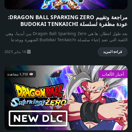
كرافت: لا حدود للإبداع عالم ماين كرافت يتم إنشاؤه عشوائيًا ويتكون
من مناطق حيوية متنوعة مثل: 🌲 الغابات – مليئة بالأشجار والحيوانات.
مراجعة وتقييم DRAGON BALL SPARKING ZERO:
🏜️ الصحراء – أرض قاحلة تحوي معابد وأطلال قديمة. 🏔️ الجبال –
عودة مظفرة لسلسلة BUDOKAI TENKAICHI
تحتوي على مناظر خلابة وكهوف مليئة بالخامات. 🌊 المحيطات – مليئة
بالشعاب المرجانية وحطام السفن. 🌋 النذر (Nether) – عالم ناري
بعد طول انتظار، ها هي Dragon Ball Sparking Zero بين أيدينا، وهي
مليء بالمخاطر والمخلوقات الغريبة. ⚫ الإند (The End) – موطن
اللعبة التي تعيد إحياء سلسلة Budokai Tenkaichi الشهيرة ووعدتنا
التنين النهائي إندر دراغون. أهم العناصر والأدوات في ماين كرافت 🔨
بتجربة قتال مذهلة تحاكي أجواء Dragon Ball بأسلوب جديد ومبتكر
الخشب: أساس معظم الأدوات والبناء. ⛏️ الفأس، المعول، السيف:
16 يناير 2025
وأكثر عمقًا، فهل ستلبي هذه اللعبة توقعات عشاق السلسلة وستصبح
قراءة المزيد
أدوات ضرورية للتعدين والقتال. 💎 الدايموند (الماس): أحد أندر وأقوى
اللعبة الأفضل في تاريخ السلسلة؟ انضموا إلينا في هذه المراجعة
الموارد في اللعبة. 🔥 اللافا والماء: يستخدمان في صنع الأوبسيديان
لنكتشف ذلك معًا! قبل الغوص في تفاصيل هذه المراجعة، لا يمكن إنكار
وبناء البوابات. 🛏️ السرير: يحدد نقطة العودة عند الموت. أعداء ماين
تأثير سلسلة Budokai Tenkaichi على ألعاب Dragon Ball، حيث
كرافت والتحديات ⚔️ الكريبر (Creeper): أشهر أعداء اللعبة، ينفجر عند
أخبار الألعاب
1,710 مشاهدة
قدمت على مر التاريخ تجربة قتال ثلاثية الأبعاد ممتعة ومثيرة، مع قائمة
الاقتراب منك. 🧟 الزومبي: يتحرك في الليل ويهاجم اللاعبين. 🏹 الهيكل
ضخمة من الشخصيات ومعارك سريعة تحاكي أجواء الأنمي بشكل رائع،
العظمي: يهاجمك من مسافة بعيدة بالسهام. 👿 الإندرمان
وقد تركت هذه السلسلة بصمة واضحة في قلوب اللاعبين، مما يجعل
(Enderman): كائن غامض قادر على الانتقال الفوري. 🐉 إندر دراغون
التوقعات مرتبطة بهذا الجزء Dragon Ball Sparking! Zero.
(Ender Dragon): الزعيم الأخير في عالم "الإند". لماذا ماين كرافت
من أعظم الألعاب؟ حرية لا نهائية: يمكنك البناء، القتال، الاستكشاف، أو
اللعب الجماعي مع الأصدقاء. مجتمع ضخم: ملايين اللاعبين يشاركون في
السيرفرات ويصنعون مودات (Mods) وإضافات رائعة. تعليمية ومبتكرة:
تُستخدم في التعليم والتدريب، خاصة في مجالات البرمجة والتصميم.
تحديثات مستمرة: تصدر موجانغ تحديثات جديدة تضيف ميزات وعوالم