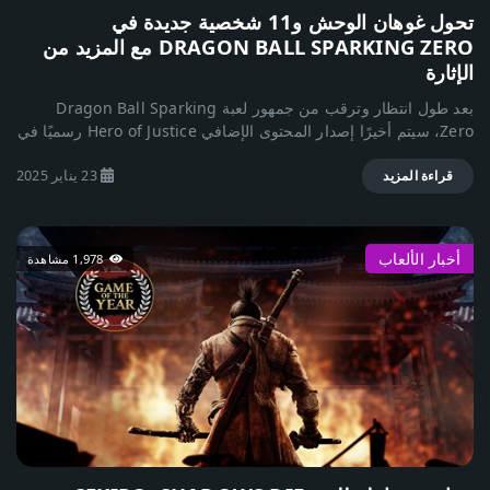
جديدة باستمرار. الخاتمة ماين كرافت ليست مجرد لعبة، بل هي منصة
تحول غوهان الوحش و11 شخصية جديدة في
للإبداع والمغامرة التي تجمع بين البقاء، الاستكشاف، والتحديات
DRAGON BALL SPARKING ZERO مع المزيد من
الممتعة. سواء كنت تحب البناء، القتال، أو اللعب الجماعي، فهذه اللعبة
الإثارة
تقدم تجربة لا تنتهي. 🌍✨
بعد طول انتظار وترقب من جمهور لعبة Dragon Ball Sparking
Zero، سيتم أخيرًا إصدار المحتوى الإضافي Hero of Justice رسميًا في
23 يناير 2025. سيشمل هذا المحتوى 11 شخصية جديدة بالإضافة إلى
23 يناير 2025
العديد من المفاجآت! أصدرت شركة Bandai Namco عرضًا دعائيًا
قراءة المزيد
جديدًا لهذا المحتوى الإضافي، والذي يكشف عن الشخصيات الجديدة مثل
"Beast Gohan" و"Orange Piccolo"، وزي خاص لشخصية "Piccolo"
من جيش الشريط الأحمر، بالإضافة إلى ثلاث معارك مخصصة وأحداث
أخبار الألعاب
1,978 مشاهدة
مثيرة من فيلم Dragon Ball Super: Super Hero، حيث سنشاهد
معارك ملحمية ضد "جاما" و"سيل". سيبدأ الوصول المبكر للمحتوى في
21 يناير عند الساعة 2:00 صباحًا بتوقيت السعودية. كما سيتضمن
التحديث ميزات إضافية مثل الطور الجديد "Legendary Warrior
Face-Off"، والذي سيتيح مواجهة شخصيات ذات قوة كبيرة، أبرزها
"برولي". ومن ناحية التحسينات، أجرى المطورون تحسينات على نظام
العقوبات وتخفيف ظاهرة الانسحاب من المباريات، بالإضافة إلى تحسين
الاتصال عبر الإنترنت وجودة اللعب الشبكي.