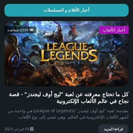
أخبار الأفلام و المسلسلات
أخبار الألعاب
3,154 مشاهدة
كل ما تحتاج معرفته عن لعبة "ليج أوف ليجندز" - قصة
نجاح في عالم الألعاب الإلكترونية
مقدمة: لعبة "ليج أوف ليجندز" (League of Legends) هي واحدة من
أشهر الألعاب الإلكترونية في العالم، وهي تنتمي إلى نوع الألعاب
الاستراتيجية متعددة اللاعبين عبر الإنترنت (MOBA). تم تطويرها ونشرها
03 فبراير 2025
من قبل شركة Riot Games في عام 2009. وقد شهدت اللعبة نجاحاً
قراءة المزيد