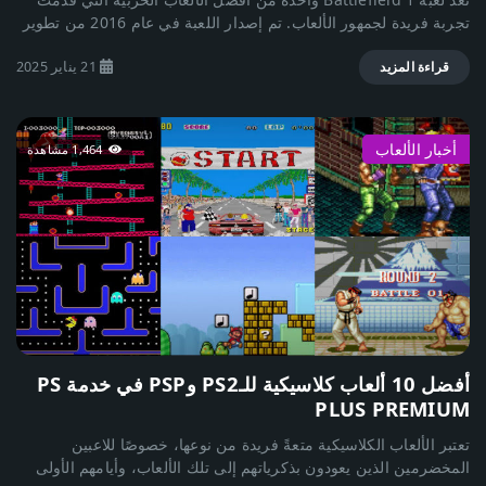
هي تجربة لا تُنسى. أما إذا كنت تفضل أسلوب اللعب السهل، فقد تواجه
تجربة فريدة لجمهور الألعاب. تم إصدار اللعبة في عام 2016 من تطوير
صعوبة في إكمال مغامرتك.
شركة EA DICE ونشر EA. تتناول اللعبة موضوع الحرب العالمية الأولى،
21 يناير 2025
وهي حقبة قلما نراها في ألعاب الفيديو. تمكنت Battlefield 1 من
قراءة المزيد
تقديم تجربة واقعية بفضل الرسومات المتقدمة، وتصميم البيئات
المذهل، والتفاصيل الدقيقة التي تضفي شعورًا بالاندماج الكامل في
أجواء الحرب. يتميز أسلوب اللعب بتنوع كبير، حيث يمكنك ركوب
أخبار الألعاب
1,464 مشاهدة
الخيل، استخدام الأسلحة القديمة، والطائرات الكلاسيكية. أهم مميزات
اللعبة: قصة مذهلة: تقدم Battlefield 1 قصصًا قصيرة مستوحاة من
الحرب العالمية الأولى، مما يجعلها أقرب لتجربة سينمائية ممتعة. تجربة
لعب جماعية ممتعة: الأطوار المتعددة مثل Conquest وOperations
توفر ساعات من التحدي مع الأصدقاء. الرسومات والصوتيات الواقعية:
من أصوات البنادق إلى الانفجارات، ستشعر وكأنك وسط ساحة
المعركة. تنوع البيئات: من الصحارى العربية إلى المدن الأوروبية التي
دُمرت بفعل الحرب، كل خريطة لها طابعها الخاص. السلبيات: قلة
الخيارات فيما يتعلق بتخصيص الأسلحة. مدة القصة قصيرة نسبيًا. هل
اللعبة مناسبة للجميع؟ Battlefield 1 ليست لعبة عادية؛ إنها تجربة
أفضل 10 ألعاب كلاسيكية للـPS2 وPSP في خدمة PS
فريدة خاصة لعشاق الحروب التاريخية ومحبي ألعاب التصويب الجماعي.
PLUS PREMIUM
إذا كنت تبحث عن لعبة تمزج الواقعية بالمتعة، فإن Battlefield 1 هي
الخيار الأمثل.
تعتبر الألعاب الكلاسيكية متعةً فريدة من نوعها، خصوصًا للاعبين
المخضرمين الذين يعودون بذكرياتهم إلى تلك الألعاب، وأيامهم الأولى