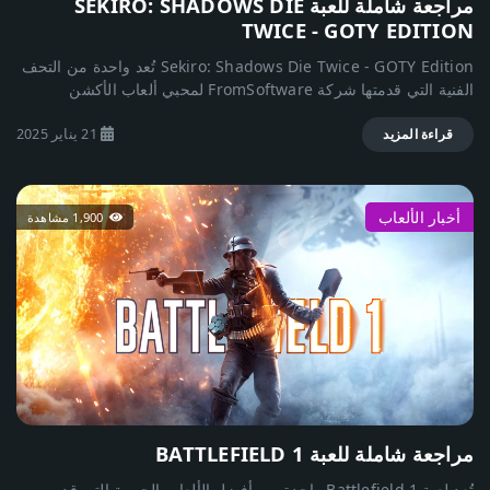
مراجعة شاملة للعبة SEKIRO: SHADOWS DIE
TWICE - GOTY EDITION
Sekiro: Shadows Die Twice - GOTY Edition تُعد واحدة من التحف
الفنية التي قدمتها شركة FromSoftware لمحبي ألعاب الأكشن
والمغامرات. صدرت اللعبة في 2019، لكنها تظل حتى اليوم أيقونةً لا
21 يناير 2025
تُنسى في عالم الألعاب. تضعك اللعبة في فترة الساموراي الإقطاعي
قراءة المزيد
باليابان، حيث تتقمص دور "الذئب"، محارب يحمل مهمة استرداد شرفه
ومواجهة أعداء أقوياء في رحلة مليئة بالتحديات الملحمية. الإصدار
GOTY Edition أضاف المزيد من التحدي والإثارة من خلال وضع Boss
أخبار الألعاب
1,900 مشاهدة
Rush والتحديثات الجديدة التي جعلت اللعبة أكثر إثارة مع مزايا فريدة
مثل التحديثات البصرية وتحسين أسلوب اللعب. أهم مميزات اللعبة
نظام قتال استثنائي: تعتمد اللعبة على مبدأ المهارة، حيث يتطلب القتال
توقيتًا دقيقًا في الدفاع والهجوم لتهزم خصومك. عالم غني بالتفاصيل:
البيئة المصممة بدقة تتضمن معابد، قرى، وغابات، لتضعك في قلب
اليابان الإقطاعية. أعداء وزعماء ملحميون: مجموعة متنوعة من الأعداء،
وكل زعيم يقدم تجربة مختلفة وشديدة التحدي. أطوار اللعب المحسنة:
وضع Boss Rush في إصدار GOTY يسمح لك بخوض معارك مباشرة
مع الزعماء. العيوب: مستوى صعوبة مرتفع قد يكون محبطًا للمبتدئين.
قصة اللعبة محدودة بعض الشيء بالمقارنة مع ألعاب FromSoftware
مراجعة شاملة للعبة BATTLEFIELD 1
الأخرى. هل اللعبة مناسبة للجميع؟ إذا كنت من محبي ألعاب الأكشن
التحدي العالي، فإن Sekiro: Shadows Die Twice - GOTY Edition
تُعد لعبة Battlefield 1 واحدة من أفضل الألعاب الحربية التي قدمت