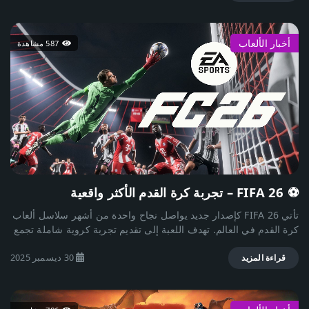
هائلًا على مدار أكثر من عقد من الزمن، وأصبحت واحدة من أركان
الرياضات الإلكترونية. 🤩 ما هي لعبة ليج أوف ليجندز؟ تقوم لعبة "ليج
أوف ليجندز" على مبدأ اللعب الجماعي في فرق مكونة من خمسة
أخبار الألعاب
587 مشاهدة
لاعبين ضد خمسة آخرين في ساحة المعركة. الهدف الأساسي في
اللعبة هو تدمير "النيكسوس" الخاص بالفريق المنافس، وهو العنصر
المركزي في قاعدة العدو. 🌐 آلية اللعب: تبدأ اللعبة باختيار كل لاعب
لشخصية من مجموعة كبيرة من الشخصيات المعروفة بـ"الأبطال". كل
بطل يمتلك مهارات فريدة وقوية، ويجب على اللاعبين التنسيق معًا
لتحقيق الفوز. يتنقل اللاعبون في خريطة تقسّم إلى ثلاث مسارات
رئيسية (Top, Mid, Bottom) مع وجود "الغابات" بين هذه المسارات
لتجميع الموارد. الاستراتيجيات والمهارات: الفوز في ليج أوف ليجندز
يتطلب أكثر من مجرد القوة الفردية. التنسيق الجماعي، فهم
استراتيجيات الفريق، والقدرة على التكيف مع التغييرات في مجريات
⚽ FIFA 26 – تجربة كرة القدم الأكثر واقعية
المباراة هي مفتاح الفوز. ⚡ التحديثات والبطولات: تستمر Riot Games
في تحديث اللعبة بشكل دوري لإضافة أبطال جدد، تحسينات في اللعب،
تأتي FIFA 26 كإصدار جديد يواصل نجاح واحدة من أشهر سلاسل ألعاب
وتحديات موسمية. كما تنظم اللعبة بطولات عالمية مثل "دوري العالم"
كرة القدم في العالم. تهدف اللعبة إلى تقديم تجربة كروية شاملة تجمع
(World Championship) الذي يجذب ملايين المشاهدين من جميع
بين الواقعية العالية، المتعة، والتنافس القوي، مع تحسينات واضحة في
أنحاء العالم. 🏆 الاستمتاع باللعبة: اللعبة متاحة على منصات مختلفة
30 ديسمبر 2025
أسلوب اللعب، الرسوميات، والذكاء الاصطناعي مقارنة بالإصدارات
قراءة المزيد
مثل الكمبيوتر الشخصي (PC)، وتعتبر واحدة من أكثر الألعاب التي تمت
السابقة. تعتمد FIFA 26 على محاكاة دقيقة لكرة القدم الحقيقية، حيث
لعبها في التاريخ. يمكن تحميلها مجانًا مع إمكانية شراء محتويات داخلية.
تم تطوير حركات اللاعبين لتصبح أكثر سلاسة وطبيعية، سواء في
الجري، المراوغة، التمرير أو التسديد. كما تم تحسين فيزياء الكرة